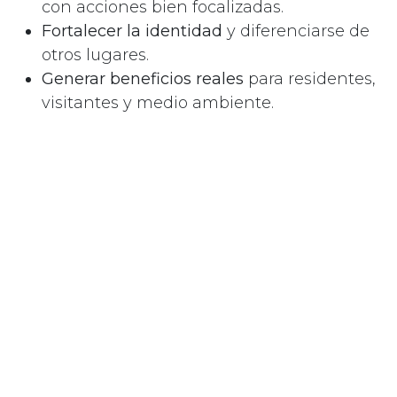
con acciones bien focalizadas.
Fortalecer la identidad
y diferenciarse de
otros lugares.
Generar beneficios reales
para residentes,
visitantes y medio ambiente.
🌱 Nuestra visión: crecimiento
con equilibrio
No se trata solo de atraer más turistas, sino de
hacerlo de forma responsable. Diseñamos
planes donde el
desarrollo económico, la
preservación cultural y la protección
ambiental
caminan de la mano.
Cada propuesta que elaboramos es:
Realista
: adaptada a recursos y