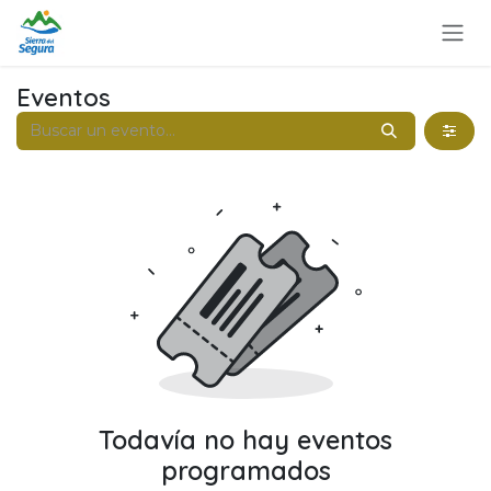
Ir al contenido
Eventos
Todavía no hay eventos
programados