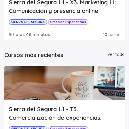
Sierra del Segura L1 - X3. Marketing III:
oferta a las necesidades y preferencias del mercado.
Comunicación y presencia online
SIERRA DEL SEGURA
Creación Experiencias
9 horas 46 minutos
10
pasos
Cursos más recientes
Ver todo
Sierra del Segura L1 - T3.
Comercialización de experiencias
innovadoras y sostenibles
SIERRA DEL SEGURA
Creación Experiencias