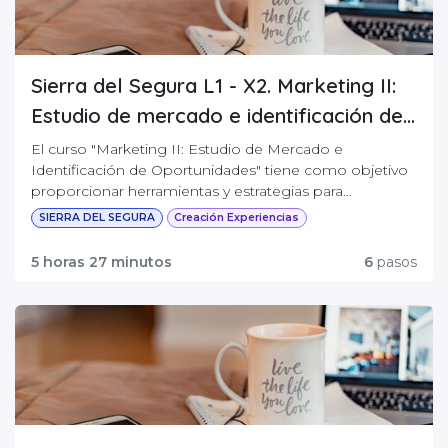
Sierra del Segura L1 - X2. Marketing II:
Estudio de mercado e identificación del
público objetivo
El curso "Marketing II: Estudio de Mercado e
Identificación de Oportunidades" tiene como objetivo
proporcionar herramientas y estrategias para
emprendedores del sector turístico, enfocándose en la
SIERRA DEL SEGURA
Creación Experiencias
importancia de entender al cliente, identificar
tendencias y analizar la competencia. A lo largo del
5 horas 27 minutos
6
pasos
curso, se exploran técnicas clave como el
neuromarketing, la segmentación de mercado, y el
uso de herramientas digitales y Big Data para optimizar
la presencia digital y tomar decisiones informadas.
Además, se pone especial énfasis en la sostenibilidad y
la innovación para mejorar la competitividad y crear
experiencias turísticas únicas y responsables. El curso
combina teoría con ejemplos reales y aplicaciones
prácticas, ayudando a los participantes a adaptar su