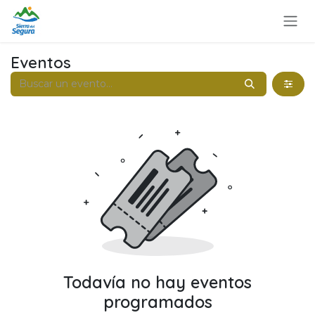
Ir al contenido
Eventos
Todavía no hay eventos
programados