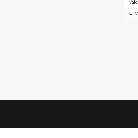
Valo
V