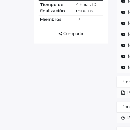
M
Tiempo de
4 horas 10
finalización
minutos
M
Miembros
17
M
Compartir
M
M
M
M
Pre
P
Pon
P