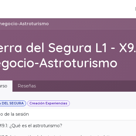
de empresas
Contáctenos
Eventos
e negocio-Astroturismo
erra del Segura L1 - X9
gocio-Astroturismo
rso
Reseñas
A DEL SEGURA
Creación Experiencias
o de la sesión
9.1: ¿Qué es el astroturismo?