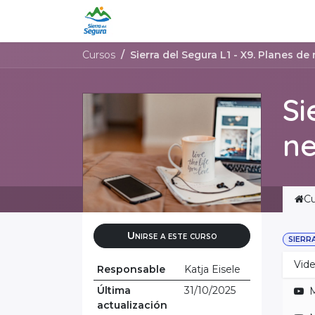
Ir al contenido
Formación en línea
Registro 
Cursos
Sierra del Segura L1 - X9. Planes d
Si
ne
Cu
Unirse a este curso
SIERR
Vide
Responsable
Katja Eisele
Última
31/10/2025
M
actualización